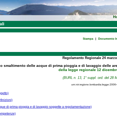
H
ali
Stampa
|
Documento In
Regolamento Regionale
24 marz
lo smaltimento delle acque di prima pioggia e di lavaggio delle are
della legge regionale 12 dicembr
(BURL n. 13, 1° suppl. ord. del 28 
urn:nir:regione.lombardia:legge:2006
ggetto)
finizioni)
cque di prima pioggia e di lavaggio soggette a regolamentazione)
Competenze)