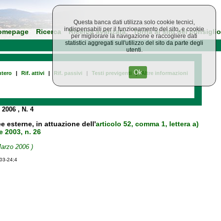
Questa banca dati utilizza solo cookie tecnici,
indispensabili per il funzionamento del sito, e cookie
omepage
Ricerca
Ricerca avanzata
Torna al sito del consiglio
per migliorare la navigazione e raccogliere dati
statistici aggregati sull'utilizzo del sito da parte degli
utenti.
Ok
tero
|
Rif. attivi
|
Rif. passivi
|
Testi previgenti
|
Altre informazioni
o 2006
, N. 4
e esterne, in attuazione dell'
articolo 52, comma 1, lettera a)
e 2003, n. 26
Marzo 2006 )
-03-24;4