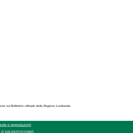
ione sul Bollettino ufficiale della Regione Lombardia
este e segnalazioni
 - P. IVA 09201010965