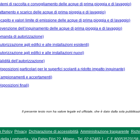
istemi di raccolta e convogliamento delle acque di prima pioggia e di lavaggio)
rattamento e scarico delle acque di prima pioggia e di lavaggio)
ecapito e valori limite di emissione delle acque di prima pioggia e di lavaggio)
revenzione dell’inquinamento delle acque di prima pioggia e di lavaggio)
Domanda di autorizzazione)
utorizzazione agli edifici e alle installazioni esistenti)
utorizzazione agli edifici e alle installazioni nuovi)
alidità dell’autorizzazione)
isposizioni particolari per le superfici scolanti a ridotto impatto inquinante)
(Campionamenti e accertamenti)
isposizioni finali)
Il presente testo non ha valore legale ed ufficiale, che è dato dalla sola pubblicaz
 Policy
Privacy
Dichiarazione di accessibilità
Amministrazione trasparente
Richi
della Lombardia - Via Fabio Filzi 22, Milano - Tel. 02.67482.1 - C.F. 80053570158