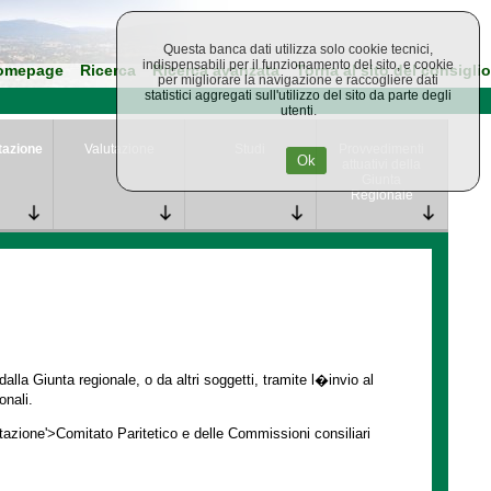
Questa banca dati utilizza solo cookie tecnici,
indispensabili per il funzionamento del sito, e cookie
omepage
Ricerca
Ricerca avanzata
Torna al sito del consiglio
per migliorare la navigazione e raccogliere dati
statistici aggregati sull'utilizzo del sito da parte degli
utenti.
tazione
Valutazione
Studi
Provvedimenti
Ok
attuativi della
Giunta
Regionale
lla Giunta regionale, o da altri soggetti, tramite l�invio al
onali.
ntazione'>Comitato Paritetico e delle Commissioni consiliari