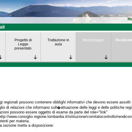
H
ali
Progetto di
Trattazione in
Monitoraggio
Rendicon
Legge
aula
presentato
gi regionali possono contenere obblighi informativi che devono essere assolti da
lio di relazioni che informano sull�attuazione delle leggi e delle politiche regi
azioni possono essere oggetto di esame da parte del role="link"
http://www.consiglio.regione.lombardia.it/istituzione/comitatocontrollo/rendico
enti per materia.
a sezione mette a disposizione: