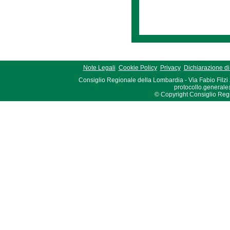
Note Legali
Cookie Policy
Privacy
Dichiarazione di 
Consiglio Regionale della Lombardia - Via Fabio Filzi
protocollo.generale
© Copyright Consiglio Region