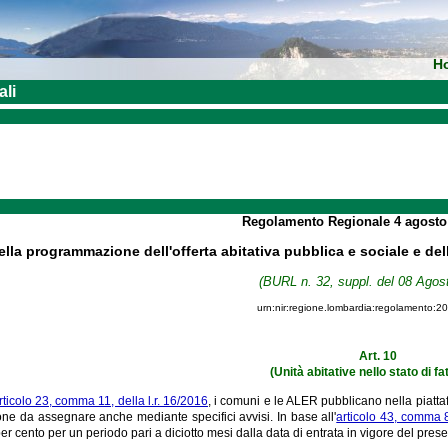
H
ali
Regolamento Regionale
4 agost
ella programmazione dell'offerta abitativa pubblica e sociale e del
(BURL n. 32, suppl. del 08 Agos
urn:nir:regione.lombardia:regolamento:2
Art. 10
(Unità abitative nello stato di fa
rticolo 23, comma 11, della l.r. 16/2016
, i comuni e le ALER pubblicano nella piatta
ne da assegnare anche mediante specifici avvisi. In base all'
articolo 43, comma 8
er cento per un periodo pari a diciotto mesi dalla data di entrata in vigore del pre