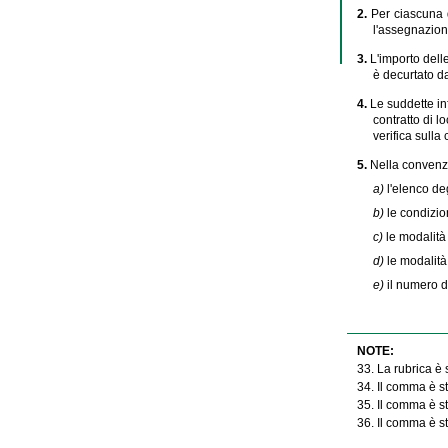
2.
Per ciascuna d
l'assegnazione
3.
L'importo dell
è decurtato d
4.
Le suddette in
contratto di l
verifica sulla
5.
Nella convenzi
a)
l'elenco deg
b)
le condizio
c)
le modalità 
d)
le modalità
e)
il numero d
NOTE:
33. La rubrica è s
34. Il comma è st
35. Il comma è st
36. Il comma è st