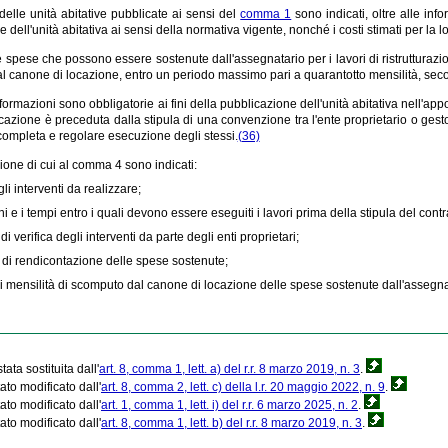
elle unità abitative pubblicate ai sensi del
comma 1
sono indicati, oltre alle inf
 dell'unità abitativa ai sensi della normativa vigente, nonché i costi stimati per la l
e spese che possono essere sostenute dall'assegnatario per i lavori di ristrutturaz
al canone di locazione, entro un periodo massimo pari a quarantotto mensilità, sec
formazioni sono obbligatorie ai fini della pubblicazione dell'unità abitativa nell'app
ocazione è preceduta dalla stipula di una convenzione tra l'ente proprietario o gesto
 completa e regolare esecuzione degli stessi.
(36)
one di cui al comma 4 sono indicati:
li interventi da realizzare;
ni e i tempi entro i quali devono essere eseguiti i lavori prima della stipula del contr
di verifica degli interventi da parte degli enti proprietari;
 di rendicontazione delle spese sostenute;
i mensilità di scomputo dal canone di locazione delle spese sostenute dall'assegnata
tata sostituita dall'
art. 8, comma 1, lett. a) del r.r. 8 marzo 2019, n. 3
.
ato modificato dall'
art. 8, comma 2, lett. c) della l.r. 20 maggio 2022, n. 9
.
ato modificato dall'
art. 1, comma 1, lett. i) del r.r. 6 marzo 2025, n. 2
.
ato modificato dall'
art. 8, comma 1, lett. b) del r.r. 8 marzo 2019, n. 3
.