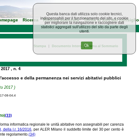
Questa banca dati utilizza solo cookie tecnici,
indispensabili per il funzionamento del sito, e cookie
omepage
Ricerca
Ricerca avanzata
Torna al sito del consiglio
per migliorare la navigazione e raccogliere dati
statistici aggregati sull'utilizzo del sito da parte degli
utenti.
Ok
Stampa
|
Documento Intero
|
Torna al Sommario
o 2017
, n. 4
l'accesso e della permanenza nei servizi abitativi pubblici
to 2017 )
017-08-04;4
tto)
(33)
forma informatica regionale le unità abitative non assegnabili per carenza
, della l.r. 16/2016
, per ALER Milano il suddetto limite del 30 per cento è
sente regolamento.
(34)