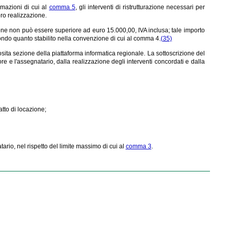
ormazioni di cui al
comma 5
, gli interventi di ristrutturazione necessari per
oro realizzazione.
ione non può essere superiore ad euro 15.000,00, IVA inclusa; tale importo
ondo quanto stabilito nella convenzione di cui al comma 4.
(35)
osita sezione della piattaforma informatica regionale. La sottoscrizione del
re e l'assegnatario, dalla realizzazione degli interventi concordati e dalla
atto di locazione;
rio, nel rispetto del limite massimo di cui al
comma 3
.