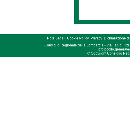
Note Legali
Cookie Policy
Privacy
Dichiarazione di 
Consiglio Regionale della Lombardia - Via Fabio Filzi
protocollo.generale
© Copyright Consiglio Region