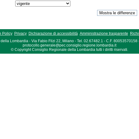
 Policy
Privacy
Dichiarazione di accessibilità
Amministrazione trasparente
Richi
della Lombardia - Via Fabio Filzi 22, Milano - Tel. 02.67482.1 - C.F. 80053570158
protocollo.generale@pec.consiglio.regione.lombardia.it
© Copyright Consiglio Regionale della Lombardia tutti i diritti riservati.