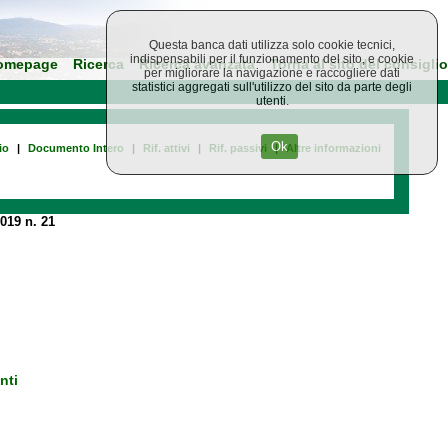
Questa banca dati utilizza solo cookie tecnici,
indispensabili per il funzionamento del sito, e cookie
omepage
Ricerca
Ricerca avanzata
Torna al sito del consiglio
per migliorare la navigazione e raccogliere dati
statistici aggregati sull'utilizzo del sito da parte degli
utenti.
Ok
io
|
Documento Intero
|
Rif. attivi
|
Rif. passivi
|
Altre informazioni
019 n. 21
nti