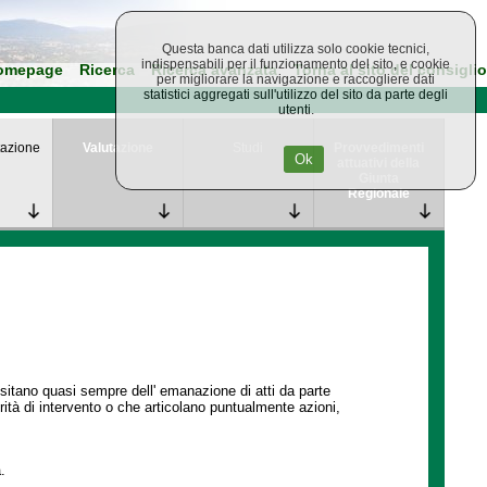
Questa banca dati utilizza solo cookie tecnici,
indispensabili per il funzionamento del sito, e cookie
omepage
Ricerca
Ricerca avanzata
Torna al sito del consiglio
per migliorare la navigazione e raccogliere dati
statistici aggregati sull'utilizzo del sito da parte degli
utenti.
azione
Valutazione
Studi
Provvedimenti
Ok
attuativi della
Giunta
Regionale
ssitano quasi sempre dell' emanazione di atti da parte
ità di intervento o che articolano puntualmente azioni,
.