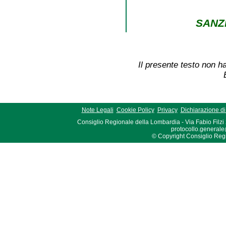
SANZI
Il presente testo non ha
Note Legali
Cookie Policy
Privacy
Dichiarazione di 
Consiglio Regionale della Lombardia - Via Fabio Filzi
protocollo.generale
© Copyright Consiglio Region