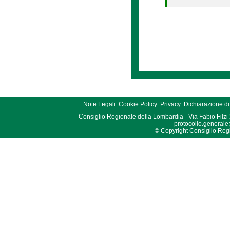
Note Legali
Cookie Policy
Privacy
Dichiarazione di 
Consiglio Regionale della Lombardia - Via Fabio Filzi
protocollo.generale
© Copyright Consiglio Region