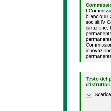
Commissio
I Commissi
bilancio;II
sociali;IV 
istruzione
permanente 
permanente 
Commission
innovazion
permanente 
Testo del 
d'istruttor
Scarica