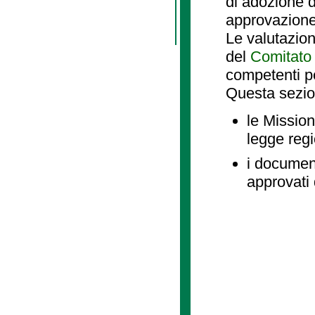
di adozione d
approvazione
Le valutazio
del
Comitato 
competenti p
Questa sezio
le Mission
legge reg
i document
approvati 