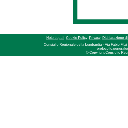
Note Legali
Cookie Policy
Privacy
Dichiarazione di 
Consiglio Regionale della Lombardia - Via Fabio Filzi
protocollo.generale
© Copyright Consiglio Region