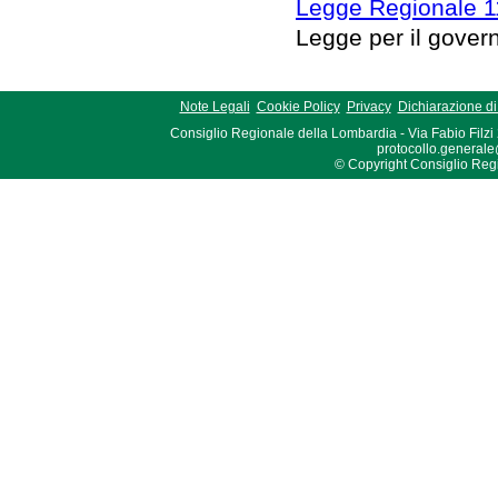
Legge Regionale 1
Legge per il governo
Note Legali
Cookie Policy
Privacy
Dichiarazione di 
Consiglio Regionale della Lombardia - Via Fabio Filzi
protocollo.generale
© Copyright Consiglio Region