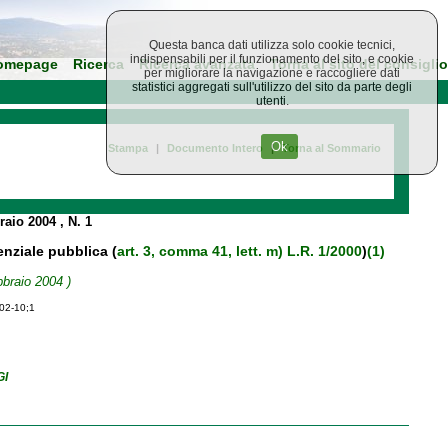
Questa banca dati utilizza solo cookie tecnici,
indispensabili per il funzionamento del sito, e cookie
omepage
Ricerca
Ricerca avanzata
Torna al sito del consiglio
per migliorare la navigazione e raccogliere dati
statistici aggregati sull'utilizzo del sito da parte degli
utenti.
Ok
Stampa
|
Documento Intero
|
Torna al Sommario
braio 2004
, N. 1
denziale pubblica (
art. 3, comma 41, lett. m) L.R. 1/2000
)
(1)
bbraio 2004 )
-02-10;1
GI