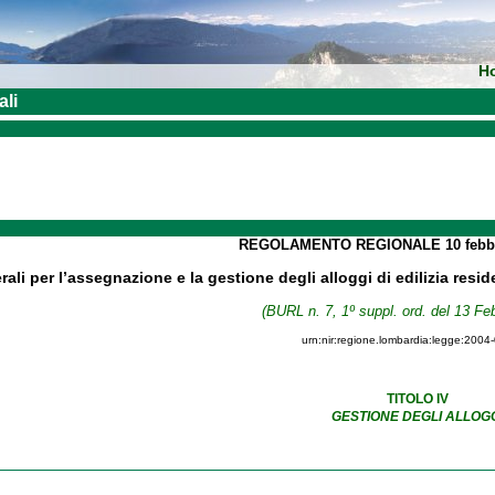
H
ali
REGOLAMENTO REGIONALE
10 feb
erali per l’assegnazione e la gestione degli alloggi di edilizia resi
(BURL n. 7, 1º suppl. ord. del 13 Fe
urn:nir:regione.lombardia:legge:2004
TITOLO IV
GESTIONE DEGLI ALLOG