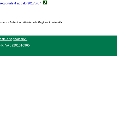
regionale 4 agosto 2017, n. 4
.
ione sul Bollettino ufficiale della Regione Lombardia
este e segnalazioni
 - P. IVA 09201010965