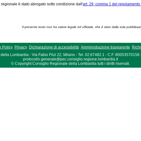
 regionale è stato abrogato sotto condizione dall'
art. 29, comma 1 del regolamento 
Il presente testo non ha valore legale ed ufficiale, che è dato dalla sola pubblicaz
 Policy
Privacy
Dichiarazione di accessibilità
Amministrazione trasparente
Richi
della Lombardia - Via Fabio Filzi 22, Milano - Tel. 02.67482.1 - C.F. 80053570158
protocollo.generale@pec.consiglio.regione.lombardia.it
© Copyright Consiglio Regionale della Lombardia tutti i diritti riservati.