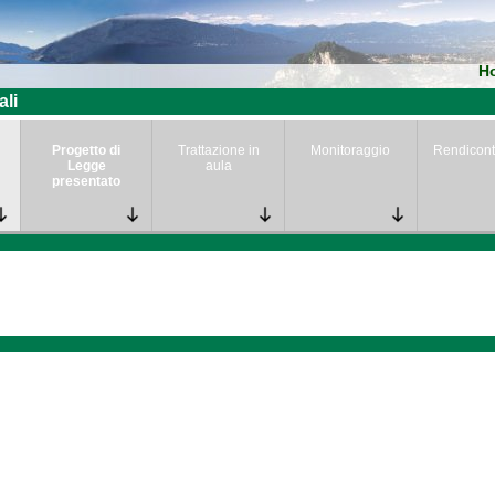
H
ali
Progetto di
Trattazione in
Monitoraggio
Rendicont
Legge
aula
presentato