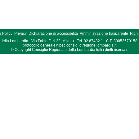
 Policy
Privacy
Dichiarazione di accessibilità
Amministrazione trasparente
Richi
della Lombardia - Via Fabio Filzi 22, Milano - Tel. 02.67482.1 - C.F. 80053570158
protocollo.generale@pec.consiglio.regione.lombardia.it
© Copyright Consiglio Regionale della Lombardia tutti i diritti riservati.