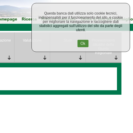
Questa banca dati utilizza solo cookie tecnici,
indispensabili per il funzionamento del sito, e cookie
omepage
Ricerca
Ricerca avanzata
Torna al sito del consiglio
per migliorare la navigazione e raccogliere dati
statistici aggregati sull'utilizzo del sito da parte degli
utenti.
azione
Valutazione
Studi
Provvedimenti
Ok
attuativi della
Giunta
Regionale