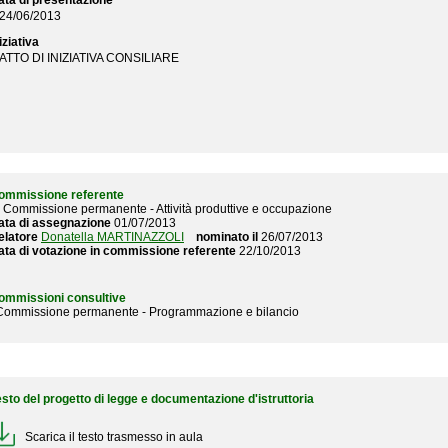
ata di presentazione
24/06/2013
iziativa
ATTO DI INIZIATIVA CONSILIARE
ommissione referente
V Commissione permanente - Attività produttive e occupazione
ata di assegnazione
01/07/2013
elatore
Donatella MARTINAZZOLI
nominato il
26/07/2013
ata di votazione in commissione referente
22/10/2013
ommissioni consultive
 Commissione permanente - Programmazione e bilancio
esto del progetto di legge e documentazione d'istruttoria
Scarica il testo trasmesso in aula