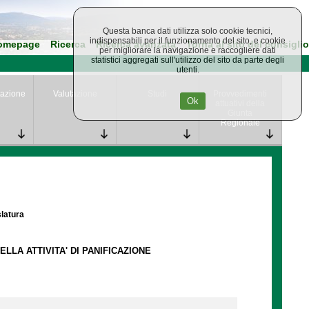
Questa banca dati utilizza solo cookie tecnici,
indispensabili per il funzionamento del sito, e cookie
omepage
Ricerca
Ricerca avanzata
Torna al sito del consiglio
per migliorare la navigazione e raccogliere dati
statistici aggregati sull'utilizzo del sito da parte degli
utenti.
azione
Valutazione
Studi
Provvedimenti
Ok
attuativi della
Giunta
Regionale
slatura
LLA ATTIVITA' DI PANIFICAZIONE