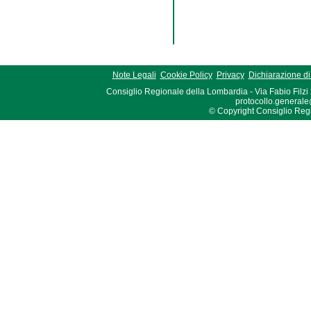
Note Legali
Cookie Policy
Privacy
Dichiarazione di 
Consiglio Regionale della Lombardia - Via Fabio Filzi
protocollo.generale
© Copyright Consiglio Region