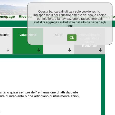
Questa banca dati utilizza solo cookie tecnici,
indispensabili per il funzionamento del sito, e cookie
omepage
Ricerca
Ricerca avanzata
Torna al sito del consiglio
per migliorare la navigazione e raccogliere dati
statistici aggregati sull'utilizzo del sito da parte degli
utenti.
azione
Valutazione
Studi
Provvedimenti
Ok
attuativi della
Giunta
Regionale
ssitano quasi sempre dell' emanazione di atti da parte
ità di intervento o che articolano puntualmente azioni,
.