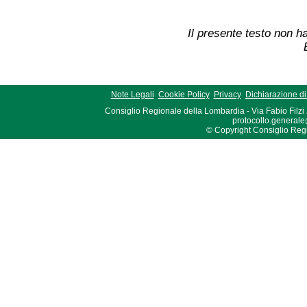
Il presente testo non ha
Note Legali
Cookie Policy
Privacy
Dichiarazione di 
Consiglio Regionale della Lombardia - Via Fabio Filzi
protocollo.generale
© Copyright Consiglio Region