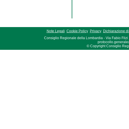
Note Legali
Cookie Policy
Privacy
Dichiarazione di 
Consiglio Regionale della Lombardia - Via Fabio Filzi
protocollo.generale
© Copyright Consiglio Region