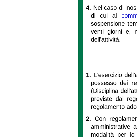
4.
Nel caso di ino
di cui al
com
sospensione temp
venti giorni e, n
dell’attività.
1.
L’esercizio dell
possesso dei req
(Disciplina dell’a
previste dal re
regolamento adot
2.
Con regolament
amministrative af
modalità per lo 