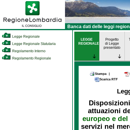
Banca dati delle leggi region
Legge Regionale
LEGGE
Progetto
REGIONALE
di Legge
Legge Regionale Statutaria
presentato
Regolamento Interno
Regolamento Regionale
Stampa
|
Scarica RTF
Leg
Disposizioni
attuazioni d
europeo e del
servizi nel mer