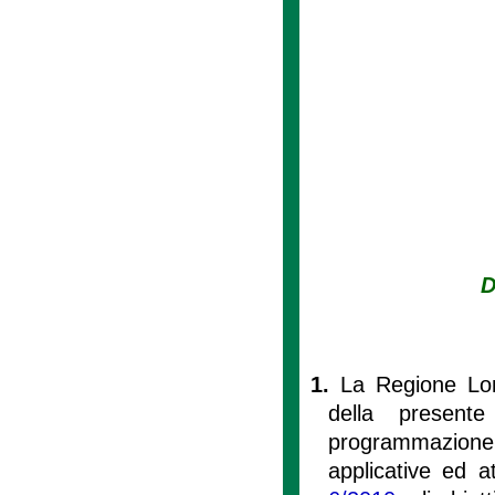
D
1.
La Regione Lomb
della present
programmazione d
applicative ed att