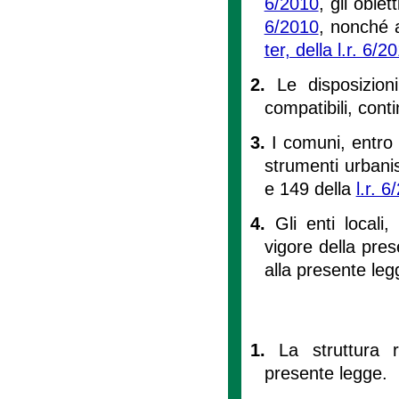
6/2010
, gli obiet
6/2010
, nonché ad
ter, della l.r. 6/2
2.
Le disposizion
compatibili, cont
3.
I comuni, entro 
strumenti urbanisti
e 149 della
l.r. 
4.
Gli enti locali
vigore della pres
alla presente leg
1.
La struttura 
presente legge.