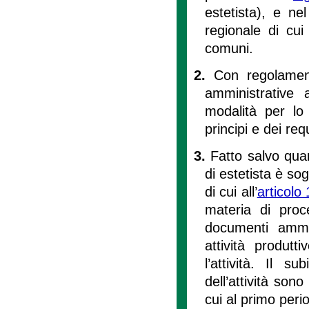
estetista), e ne
regionale di cu
comuni.
2.
Con regolament
amministrative a
modalità per lo 
principi e dei req
3.
Fatto salvo quan
di estetista è sog
di cui all’
articolo
materia di proc
documenti ammin
attività produt
l’attività. Il s
dell’attività so
cui al primo peri