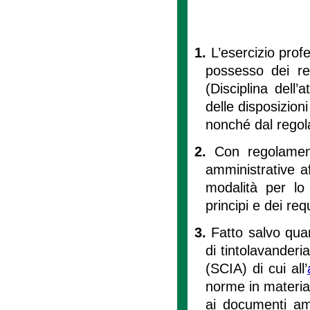
1.
L’esercizio profe
possesso dei req
(Disciplina dell’a
delle disposizion
nonché dal regol
2.
Con regolament
amministrative aff
modalità per lo 
principi e dei req
3.
Fatto salvo quan
di tintolavanderia
(SCIA) di cui all’
norme in materia 
ai documenti amm