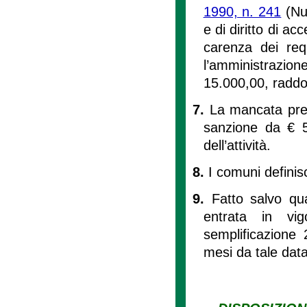
1990, n. 241
(Nu
e di diritto di a
carenza dei req
l’amministrazio
15.000,00, raddop
7.
La mancata pres
sanzione da € 5
dell’attività.
8.
I comuni definisc
9.
Fatto salvo qu
entrata in vi
semplificazione 
mesi da tale data,