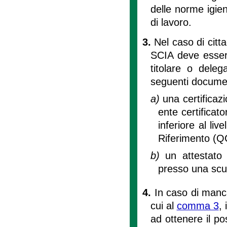
delle norme igieni
di lavoro.
3.
Nel caso di citt
SCIA deve essere
titolare o deleg
seguenti documen
a)
una certificaz
ente certificat
inferiore al l
Riferimento (
b)
un attestato
presso una scuo
4.
In caso di manc
cui al
comma 3
,
ad ottenere il p