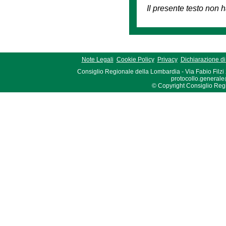
Il presente testo non h
Note Legali
Cookie Policy
Privacy
Dichiarazione di 
Consiglio Regionale della Lombardia - Via Fabio Filzi
protocollo.generale
© Copyright Consiglio Region