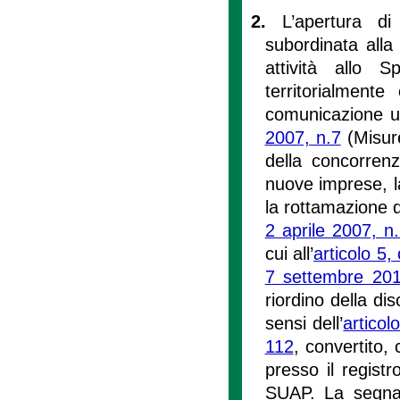
2.
L’apertura d
subordinata alla 
attività allo S
territorialment
comunicazione uni
2007, n.7
(Misure
della concorrenz
nuove imprese, la
la rottamazione d
2 aprile 2007, n
cui all’
articolo 5
7 settembre 201
riordino della dis
sensi dell’
artico
112
, convertito,
presso il regist
SUAP. La segnala