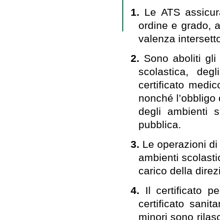
1.
Le ATS assicura
ordine e grado, 
valenza intersetto
2.
Sono aboliti gli
scolastica, degl
certificato medic
nonché l’obbligo d
degli ambienti 
pubblica.
3.
Le operazioni di
ambienti scolasti
carico della direz
4.
Il certificato p
certificato sani
minori sono rilas