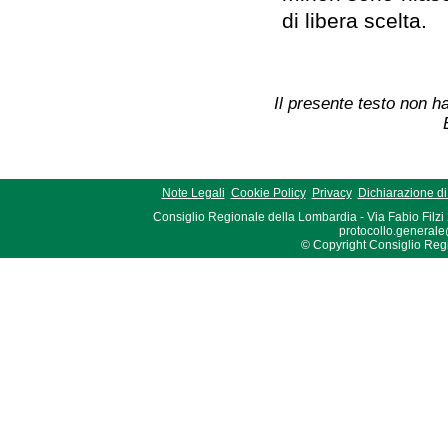
di libera scelta.
Il presente testo non ha
Note Legali
Cookie Policy
Privacy
Dichiarazione di 
Consiglio Regionale della Lombardia - Via Fabio Filzi
protocollo.generale
© Copyright Consiglio Region