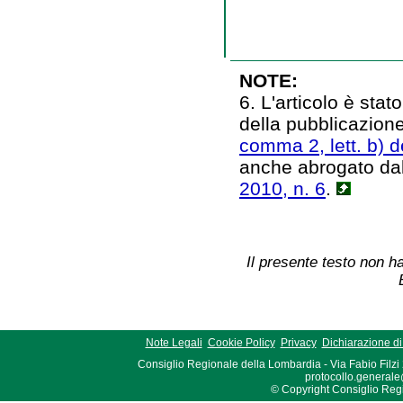
NOTE:
6. L'articolo è sta
della pubblicazion
comma 2, lett. b) d
anche abrogato dal
2010, n. 6
.
Il presente testo non ha
Note Legali
Cookie Policy
Privacy
Dichiarazione di 
Consiglio Regionale della Lombardia - Via Fabio Filzi
protocollo.generale
© Copyright Consiglio Region