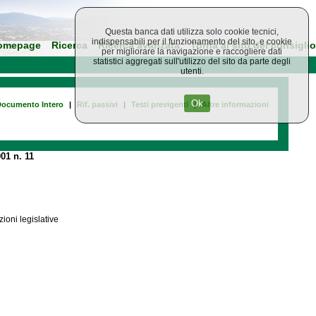
Questa banca dati utilizza solo cookie tecnici,
indispensabili per il funzionamento del sito, e cookie
omepage
Ricerca
Ricerca avanzata
Torna al sito del consiglio
per migliorare la navigazione e raccogliere dati
statistici aggregati sull'utilizzo del sito da parte degli
utenti.
Ok
ocumento Intero
|
Rif. passivi
|
Testi previgenti
|
Altre informazioni
01 n. 11
ioni legislative