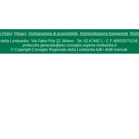
 Policy
Privacy
Dichiarazione di accessibilità
Amministrazione trasparente
Richi
della Lombardia - Via Fabio Filzi 22, Milano - Tel. 02.67482.1 - C.F. 80053570158
protocollo.generale@pec.consiglio.regione.lombardia.it
© Copyright Consiglio Regionale della Lombardia tutti i diritti riservati.