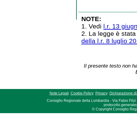
NOTE:
1. Vedi
l.r. 13 giug
2. La legge è stata
della l.r. 8 luglio 2
Il presente testo non ha
Note Legali
Cookie Policy
Privacy
Dichiarazione di 
Consiglio Regionale della Lombardia - Via Fabio Filzi
protocollo.generale
© Copyright Consiglio Region