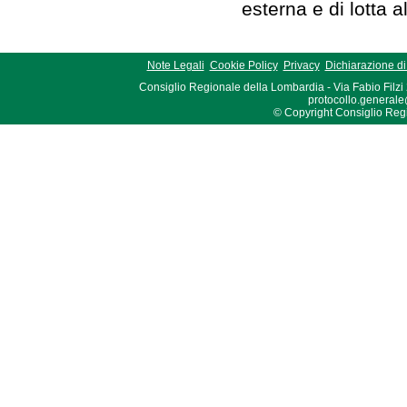
esterna e di lotta 
Note Legali
Cookie Policy
Privacy
Dichiarazione di 
Consiglio Regionale della Lombardia - Via Fabio Filzi
protocollo.generale
© Copyright Consiglio Region