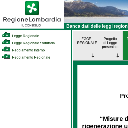
Banca dati delle leggi region
Legge Regionale
LEGGE
Progetto
REGIONALE
di Legge
Legge Regionale Statutaria
presentato
Regolamento Interno
Regolamento Regionale
Pro
“Misure d
rigenerazione u