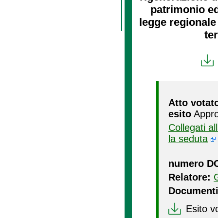
patrimonio edi
legge regionale
ter
Atto votat
esito
Appro
Collegati a
la seduta
numero D
Relatore:
Documenti
Esito v