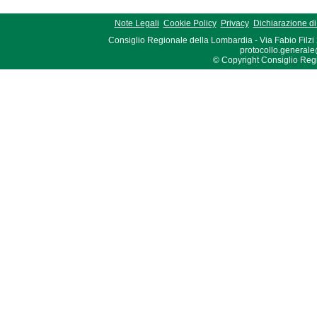
Note Legali
Cookie Policy
Privacy
Dichiarazione di 
Consiglio Regionale della Lombardia - Via Fabio Filzi
protocollo.generale
© Copyright Consiglio Region