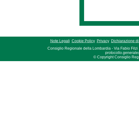
Note Legali
Cookie Policy
Privacy
Dichiarazione di 
Consiglio Regionale della Lombardia - Via Fabio Filzi
protocollo.generale
© Copyright Consiglio Region