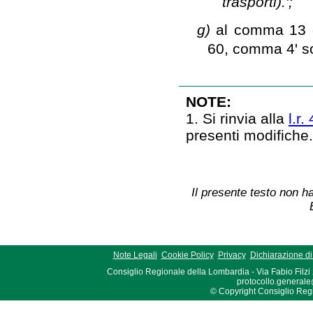
trasporti).';
g)
al comma 13 qu
60, comma 4' s
NOTE:
1. Si rinvia alla
l.r.
presenti modifiche
Il presente testo non ha
Note Legali
Cookie Policy
Privacy
Dichiarazione di 
Consiglio Regionale della Lombardia - Via Fabio Filzi
protocollo.generale
© Copyright Consiglio Region