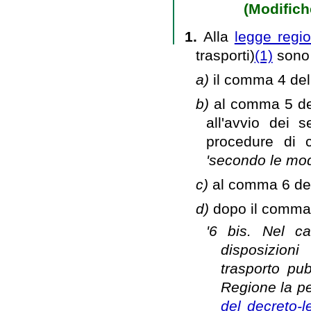
(Modifiche
1.
Alla
legge regio
trasporti)
(1)
sono 
a)
il comma 4 dell
b)
al comma 5 del
all'avvio dei s
procedure di c
'secondo le mod
c)
al comma 6 dell
d)
dopo il comma 6
'6 bis. Nel ca
disposizioni
trasporto pu
Regione la pe
del decreto-l