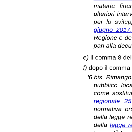
materia finan
ulteriori inte
per lo svilu
giugno 2017
Regione e des
pari alla dec
e)
il comma 8 dell
f)
dopo il comma 6
'6 bis. Rimangon
pubblico loc
come sostitui
regionale 2
normativa or
della legge r
della
legge r