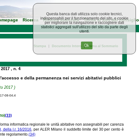
Questa banca dati utilizza solo cookie tecnici,
indispensabili per il funzionamento del sito, e cookie
omepage
Ricerca
Ricerca avanzata
Torna al sito del consiglio
per migliorare la navigazione e raccogliere dati
statistici aggregati sull'utilizzo del sito da parte degli
utenti.
Ok
Stampa
|
Documento Intero
|
Torna al Sommario
o 2017
, n. 4
l'accesso e della permanenza nei servizi abitativi pubblici
to 2017 )
017-08-04;4
tto)
(33)
forma informatica regionale le unità abitative non assegnabili per carenza
, della l.r. 16/2016
, per ALER Milano il suddetto limite del 30 per cento è
sente regolamento.
(34)