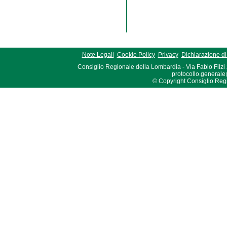
Note Legali
Cookie Policy
Privacy
Dichiarazione di 
Consiglio Regionale della Lombardia - Via Fabio Filzi
protocollo.generale
© Copyright Consiglio Region