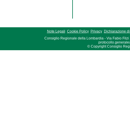
Note Legali
Cookie Policy
Privacy
Dichiarazione di 
Consiglio Regionale della Lombardia - Via Fabio Filzi
protocollo.generale
© Copyright Consiglio Region