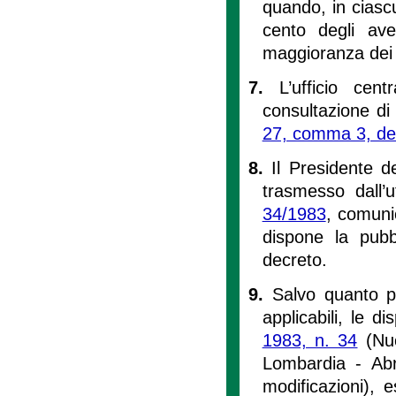
quando, in ciasc
cento degli ave
maggioranza dei 
7.
L’ufficio cen
consultazione di
27, comma 3, dell
8.
Il Presidente d
trasmesso dall’
34/1983
, comuni
dispone la pubbl
decreto.
9.
Salvo quanto pr
applicabili, le d
1983, n. 34
(Nuo
Lombardia - Ab
modificazioni), 