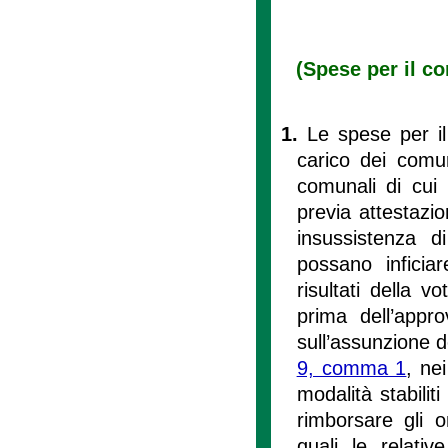
(Spese per il co
1.
Le spese per il 
carico dei comun
comunali di cui a
previa attestazio
insussistenza d
possano inficiar
risultati della v
prima dell’appro
sull’assunzione d
9, comma 1
, nei
modalità stabilit
rimborsare gli o
quali le relat