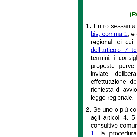
(R
1.
Entro sessanta 
bis, comma 1
, e
regionali di cu
dell’articolo 7 te
termini, i consig
proposte perven
inviate, delibe
effettuazione d
richiesta di avvi
legge regionale.
2.
Se uno o più cons
agli articoli 4,
consultivo comun
1
, la procedura 