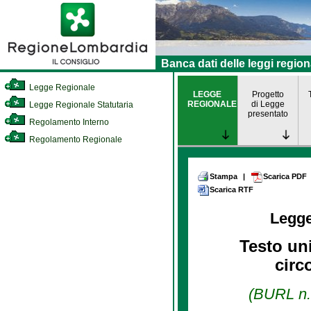
Banca dati delle leggi region
Legge Regionale
LEGGE
Progetto
REGIONALE
di Legge
Legge Regionale Statutaria
presentato
Regolamento Interno
Regolamento Regionale
Stampa
|
Scarica PDF
Scarica RTF
Legg
Testo uni
circ
(BURL n. 