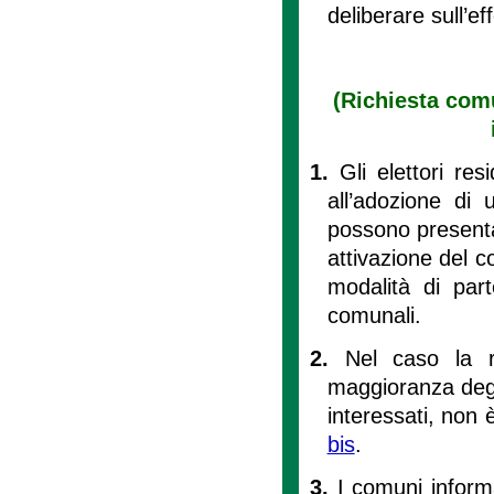
deliberare sull’ef
(Richiesta comu
1.
Gli elettori res
all’adozione di 
possono presentar
attivazione del co
modalità di par
comunali.
2.
Nel caso la r
maggioranza degli
interessati, non è
bis
.
3.
I comuni informa