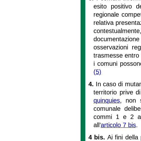
esito positivo 
regionale compete
relativa presenta
contestualment
documentazione 
osservazioni reg
trasmesse entro 
i comuni possono
(5)
4.
In caso di mutam
territorio prive d
quinquies
, non s
comunale deliber
commi 1 e 2 a s
all’
articolo 7 bis
.
4 bis.
Ai fini dell