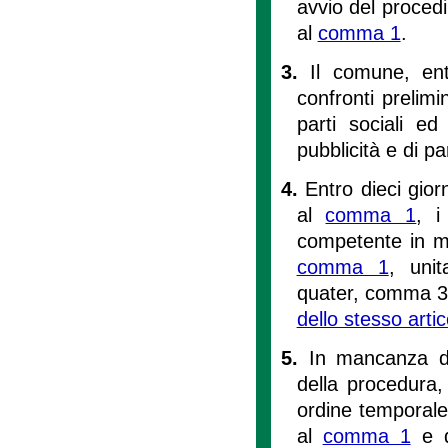
avvio del procedi
al
comma 1
.
3.
Il comune, en
confronti prelimi
parti sociali e
pubblicità e di p
4.
Entro dieci gior
al
comma 1
, i
competente in mat
comma 1
, unit
quater, comma 3, 
dello stesso arti
5.
In mancanza di 
della procedura,
ordine temporale,
al
comma 1
e d