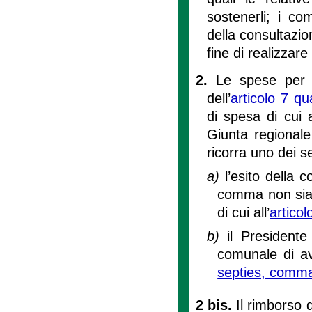
sostenerli; i co
della consultazio
fine di realizzar
2.
Le spese per i
dell’
articolo 7 qu
di spesa di cui 
Giunta regionale
ricorra uno dei s
a)
l’esito della 
comma non sia f
di cui all’
articol
b)
il Presidente
comunale di avv
septies, comm
2 bis.
Il rimborso 