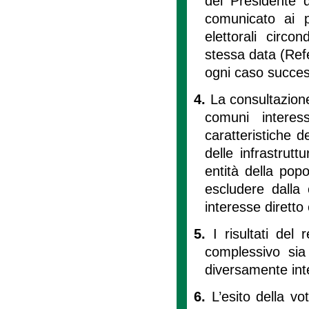
del Presidente d
comunicato ai p
elettorali circo
stessa data (Ref
ogni caso success
4.
La consultazione
comuni interes
caratteristiche de
delle infrastrutt
entità della popo
escludere dalla
interesse diretto 
5.
I risultati del
complessivo sia 
diversamente int
6.
L’esito della v