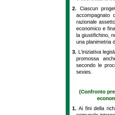
2.
Ciascun proge
accompagnato d
razionale assetto 
economico e fina
la giustifichino, 
una planimetria di
3.
L’iniziativa leg
promossa anche 
secondo le proce
sexies.
(Confronto pre
economi
1.
Ai fini della rich
comunale interes