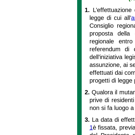
1.
L’effettuazione
legge di cui all’
a
Consiglio region
proposta della 
regionale entr
referendum di 
dell’iniziativa legi
assunzione, ai se
effettuati dai co
progetti di legge p
2.
Qualora il mutame
prive di residenti
non si fa luogo 
3.
La data di effet
1
è fissata, prev