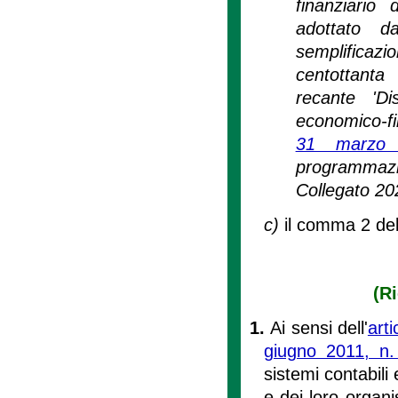
finanziario
adottato d
semplificazio
centottanta 
recante 'Di
economico-fin
31 marzo
programmazio
Collegato 202
c)
il comma 2 del
(R
1.
Ai sensi dell'
art
giugno 2011, n.
sistemi contabili 
e dei loro organi