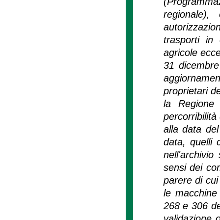
(Programmaz
regionale),
autorizzazio
trasporti in
agricole ecce
31 dicembre 
aggiornament
proprietari d
la Regione i
percorribilità
alla data de
data, quelli 
nell'archivio
sensi dei com
parere di cu
le macchine o
268 e 306 d
validazione o