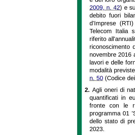
2009, n. 42
) e s
debito fuori bi
d'Imprese (RTI)
Telecom Italia 
riferito all'annu
riconoscimento d
novembre 2016 al
lavori e delle fo
modalità previste 
n. 50
(Codice dei 
2.
Agli oneri di na
quantificati in e
fronte con le r
programma 01 'Sis
dello stato di pr
2023.