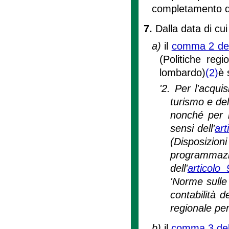
completamento de
7.
Dalla data di cui
a)
il
comma 2 dell
(Politiche regi
lombardo)
(2)
è 
'2. Per l'acqui
turismo e dell
nonché per l
sensi dell'
art
(Disposizio
programmaz
dell'
articolo
'Norme sulle
contabilità d
regionale per
b)
il
comma 3 dell'