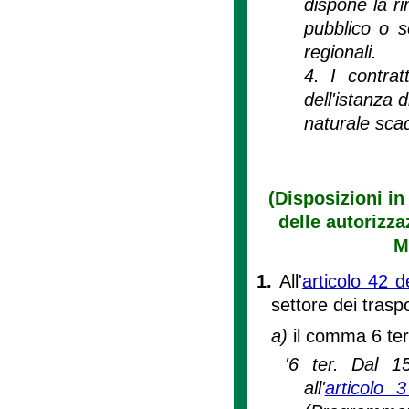
dispone la ri
pubblico o so
regionali.
4. I contrat
dell'istanza 
naturale scad
(Disposizioni in
delle autorizza
M
1.
All'
articolo 42 d
settore dei traspo
a)
il comma 6 ter
'6 ter. Dal 1
all'
articolo 