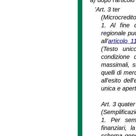
'Art. 3 ter
(Microcredito
1. Al fine 
regionale può
all'
articolo 
(Testo unic
condizione c
massimali, st
quelli di mer
all'esito de
unica e aper
Art. 3 quater
(Semplificazi
1. Per semp
finanziari, 
schema gener