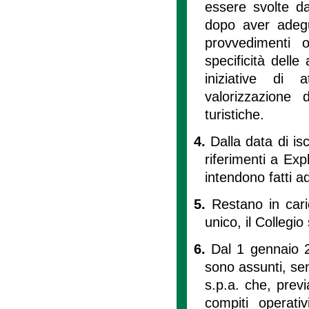
essere svolte da
dopo aver adegua
provvedimenti o
specificità delle
iniziative di a
valorizzazione 
turistiche.
4.
Dalla data di isc
riferimenti a Expl
intendono fatti a
5.
Restano in cari
unico, il Collegio
6.
Dal 1 gennaio 2
sono assunti, se
s.p.a. che, prev
compiti operati