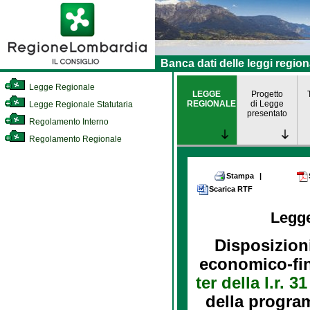
Banca dati delle leggi region
Legge Regionale
LEGGE
Progetto
REGIONALE
di Legge
Legge Regionale Statutaria
presentato
Regolamento Interno
Regolamento Regionale
Stampa
|
Scarica RTF
Legg
Disposizion
economico-fina
ter della l.r. 
della program