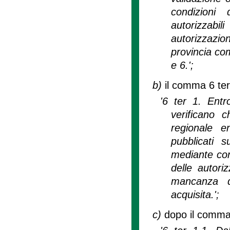
condizioni 
autorizzabi
autorizzazio
provincia co
e 6.';
b)
il comma 6 ter
'6 ter 1. Entr
verificano c
regionale e
pubblicati s
mediante conf
delle autoriz
mancanza de
acquisita.';
c)
dopo il comma 