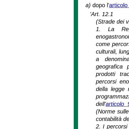
a)
dopo l'
articolo
'Art. 12.1
(Strade dei v
1. La Reg
enogastronom
come percorsi
culturali, lun
a denomina
geografica p
prodotti tra
percorsi eno
della legge 
programmaz
dell'
articolo
(Norme sulle
contabilità d
2. I percors