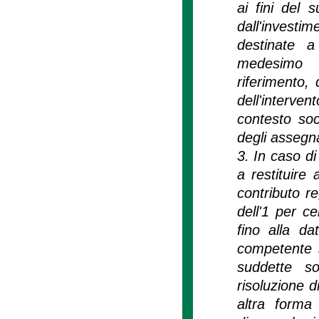
ai fini del 
dall'investi
destinate a 
medesimo te
riferimento, 
dell'interven
contesto soc
degli assegna
3. In caso di
a restituire
contributo re
dell'1 per c
fino alla da
competente s
suddette s
risoluzione d
altra forma 