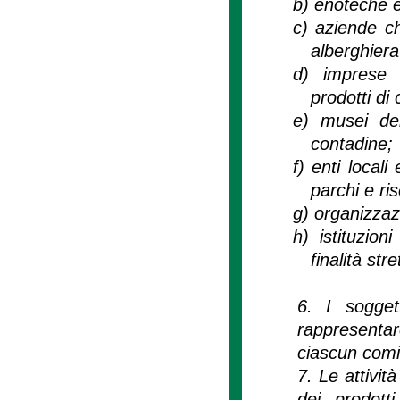
b)
enoteche e
c)
aziende ch
alberghiera
d)
imprese 
prodotti di
e)
musei del
contadine;
f)
enti locali
parchi e ris
g)
organizzazi
h)
istituzion
finalità str
6. I sogge
rappresentar
ciascun comi
7. Le attivit
dei prodotti