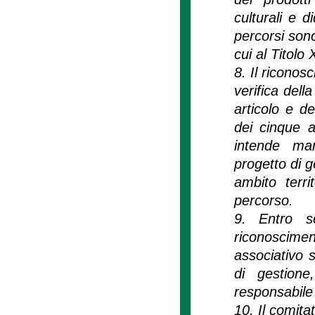
culturali e d
percorsi sono
cui al Titolo
8. Il riconos
verifica dell
articolo e d
dei cinque a
intende man
progetto di g
ambito terr
percorso.
9. Entro se
riconoscimen
associativo 
di gestion
responsabile 
10. Il comita