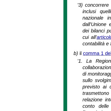
'3) concorrere 
inclusi quel
nazionale i
dall'Unione 
dei bilanci p
cui all'
artico
contabilità e 
b)
il
comma 1 dell
'1. La Region
collaborazion
di monitoragg
sullo svolgi
previsto ai
trasmettono
relazione in
conto delle 