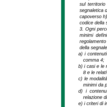
sul territori
segnaletica d
capoverso h)
codice della 
3. Ogni perco
minimi defin
regolamento s
della segnalet
a)
i contenut
comma 4;
b)
i casi e l
8 e le rela
c)
le modalità
minimi da p
d)
i contenu
relazione d
e)
i criteri d