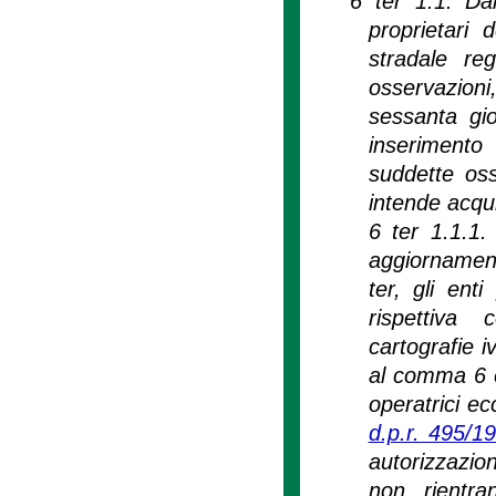
'6 ter 1.1. Da
proprietari 
stradale reg
osservazioni
sessanta gi
inserimento
suddette oss
intende acqui
6 ter 1.1.1.
aggiornament
ter, gli enti
rispettiva 
cartografie iv
al comma 6 e
operatrici ec
d.p.r. 495/1
autorizzazion
non rientran