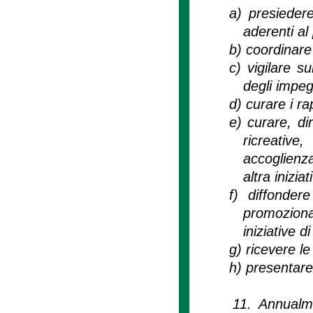
a)
presiedere
aderenti al
b)
coordinare 
c)
vigilare s
degli impeg
d)
curare i rap
e)
curare, di
ricreative
accoglienz
altra inizia
f)
diffonder
promoziona
iniziative di
g)
ricevere le
h)
presentare
11. Annualme