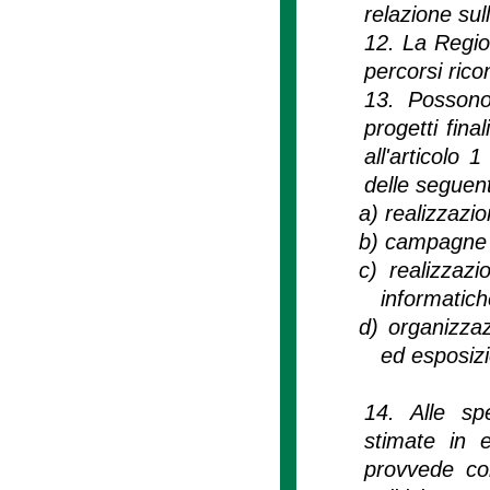
relazione sull
12. La Region
percorsi rico
13. Possono 
progetti fina
all'articolo 
delle seguent
a)
realizzazio
b)
campagne i
c)
realizzaz
informatich
d)
organizzaz
ed esposizi
14. Alle spe
stimate in e
provvede con