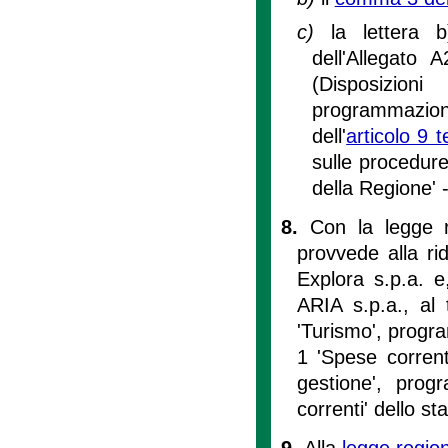
c)
la lettera b
dell'Allegato 
(Disposizioni
programmazio
dell'
articolo 9 
sulle procedure
della Regione' 
8.
Con la legge r
provvede alla ri
Explora s.p.a. e
ARIA s.p.a., al 
'Turismo', progra
1 'Spese correnti
gestione', prog
correnti' dello s
9.
Alla
legge regio