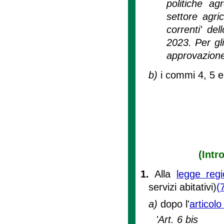
politiche a
settore agri
correnti' de
2023. Per gl
approvazione d
b)
i commi 4, 5 e 
(Intr
1.
Alla
legge regi
servizi abitativi)
(
a)
dopo l'
articolo
'Art. 6 bis