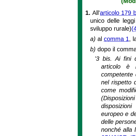
(Modi
1.
All'
articolo 179 
unico delle leggi
sviluppo rurale)
(
a)
al
comma 1
, 
b)
dopo il comma 
'3 bis. Ai fini
articolo è 
competente di
nel rispetto
come modifi
(Disposizion
disposizion
europeo e del
delle persone
nonché alla l