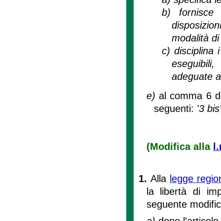
b)
fornisce 
disposizion
modalità di 
c)
disciplina 
eseguibil
adeguate a t
e)
al comma 6 dop
seguenti:
'3 bis
(Modifica alla
l
1.
Alla
legge regio
la libertà di im
seguente modific
a)
dopo l'articolo