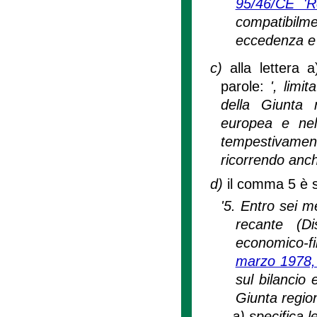
95/46/CE 'R
compatibilm
eccedenza e p
c)
alla lettera
parole:
', limi
della Giunta 
europea e nel 
tempestivamen
ricorrendo anch
d)
il comma 5 è s
'5. Entro sei m
recante (Di
economico-fin
marzo 1978,
sul bilancio 
Giunta regio
a)
specifica l