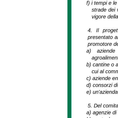
f)
i tempi e l
strade dei 
vigore dell
4. Il proge
presentato al
promotore de
a)
aziende 
agroaliment
b)
cantine o a
cui al comm
c)
aziende eno
d)
consorzi di
e)
un'azienda 
5. Del comita
a)
agenzie di 