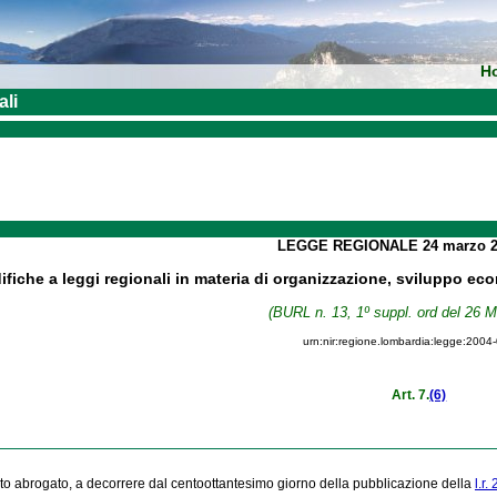
H
ali
LEGGE REGIONALE
24 marzo 
fiche a leggi regionali in materia di organizzazione, sviluppo ec
(BURL n. 13, 1º suppl. ord del 26 
urn:nir:regione.lombardia:legge:2004
Art. 7.
(6)
tato abrogato, a decorrere dal centoottantesimo giorno della pubblicazione della
l.r