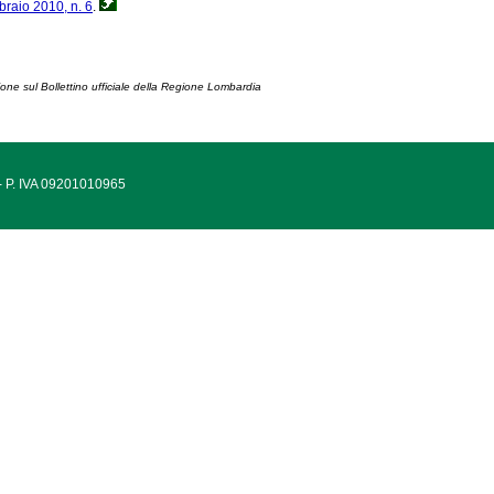
ebbraio 2010, n. 6
.
ione sul Bollettino ufficiale della Regione Lombardia
 - P. IVA 09201010965