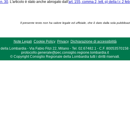
n. 30
. L'articolo è stato anche abrogato dall'
art. 155, comma 2, lett. g) della l.r. 2 f
Il presente testo non ha valore legale ed ufficiale, che è dato dalla sola pubblicaz
Note Legali
Cookie Policy
Privacy
Dichiarazione di accessibilità
della Lombardia - Via Fabio Filzi 22, Milano - Tel. 02.67482.1 - C.F. 80053570158
protocollo.generale@pec.consiglio.regione.lombardia.it
© Copyright Consiglio Regionale della Lombardia tutti i diritti riservati.