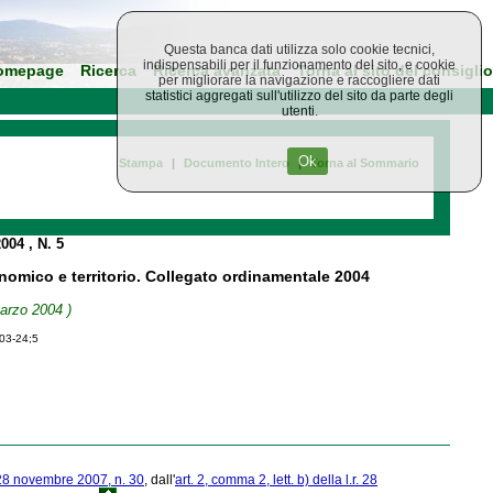
Questa banca dati utilizza solo cookie tecnici,
indispensabili per il funzionamento del sito, e cookie
omepage
Ricerca
Ricerca avanzata
Torna al sito del consiglio
per migliorare la navigazione e raccogliere dati
statistici aggregati sull'utilizzo del sito da parte degli
utenti.
Ok
Stampa
|
Documento Intero
|
Torna al Sommario
2004
, N. 5
onomico e territorio. Collegato ordinamentale 2004
Marzo 2004 )
-03-24;5
. 28 novembre 2007, n. 30
, dall'
art. 2, comma 2, lett. b) della l.r. 28