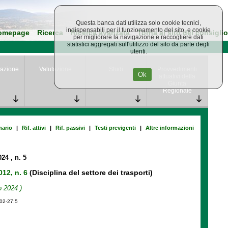
Questa banca dati utilizza solo cookie tecnici,
indispensabili per il funzionamento del sito, e cookie
omepage
Ricerca
Ricerca avanzata
Torna al sito del consiglio
per migliorare la navigazione e raccogliere dati
statistici aggregati sull'utilizzo del sito da parte degli
utenti.
azione
Valutazione
Studi
Provvedimenti
Ok
attuativi della
Giunta
Regionale
ario
|
Rif. attivi
|
Rif. passivi
|
Testi previgenti
|
Altre informazioni
2024
, n. 5
012, n. 6
(Disciplina del settore dei trasporti)
o 2024 )
-02-27;5