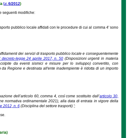
lla
l.r. 6/2012
)
e seguenti modifiche:
asporto pubblico locale affidati con le procedure di cui al comma 4' sono
di affidamenti dei servizi di trasporto pubblico locale e conseguentemente
el decreto-legge 24 aprile 2017, n. 50
(Disposizioni urgenti in materia
one colpite da eventi sismici e misure per lo sviluppo) convertito, con
ato da Regione e destinata all'ente inadempiente è ridotta di un importo
tuazione dell’articolo 60, comma 4, così come sostituito dall’
articolo 30,
ne normativa ordinamentale 2021), alla data di entrata in vigore della
e 2012, n. 6
(Disciplina del settore trasporti).';
sse.
aria)