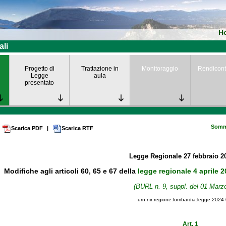
H
ali
Progetto di
Trattazione in
Monitoraggio
Rendicont
Legge
aula
presentato
Somm
Scarica PDF
|
Scarica RTF
Legge Regionale
27 febbraio 
Modifiche agli articoli 60, 65 e 67 della
legge regionale 4 aprile 2
(BURL n. 9, suppl. del 01 Marz
urn:nir:regione.lombardia:legge:2024
Art. 1