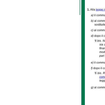
1.
Alla
legge r
a)
il comma
b)
al comma
sostitui
c)
al comma 
d)
dopo il 
'6 bis. 
sia 
fina
modi
pari
e)
il comma
f)
dopo il c
'6 bis. 
comm
legg
g)
al comma