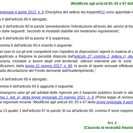
(Modifiche agli articoli 60, 65 e 67 de
egionale 4 aprile 2012, n. 6
(Disciplina del settore dei trasporti)
(1)
sono apportate l
 4 dell'articolo 60 è abrogato;
 5 dell'articolo 60 le parole 'prevedendone l'introduzione all'avvio dei servizi di tr
te dalle seguenti:
'secondo le modalità stabilite nel medesimo regolamento'
;
6 dell'articolo 60 la parola '4' è soppressa;
comma 6 dell'articolo 60 è inserito il seguente:
Nel caso in cui gli enti competenti non rispettino le disposizioni vigenti in materia 
applicata a Regione la penalità disposta dall'
articolo 27, comma 2, lettera c), d
nziaria, iniziative a favore degli enti territoriali, ulteriori interventi per le z
ficazioni, dalla
legge 21 giugno 2017, n. 96
, la quota di riparto annuale effettu
 alla decurtazione del Fondo derivante dall'inadempimento.';
 8 dell'articolo 60 è abrogato;
omma 6 dell'articolo 65 è aggiunto il seguente:
Rimangono salvi gli atti adottati dalle Agenzie per il trasporto pubblico locale in at
a 1, lett. a), della legge regionale 25 maggio 2021, n. 8
(Prima legge di revisio
e regionale recante “Modifiche agli articoli 60, 65 e 67 della
legge regionale 4 april
 13 quater 1 dell'articolo 67 le parole 'di cui all'articolo 60, comma 4' sono soppre
Art. 2
(Clausola di neutralità finanzi