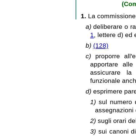
(Com
1.
La commissione d
a)
deliberare o ra
1
, lettere d) ed 
b)
(128)
c)
proporre all
apportare alle
assicurare la
funzionale anche
d)
esprimere pare
1)
sul numero d
assegnazioni d
2)
sugli orari d
3)
sui canoni di