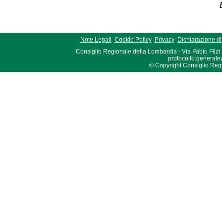
Note Legali
Cookie Policy
Privacy
Dichiarazione di 
Consiglio Regionale della Lombardia - Via Fabio Filzi
protocollo.generale
© Copyright Consiglio Region