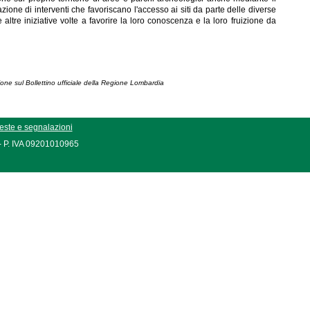
zazione di interventi che favoriscano l'accesso ai siti da parte delle diverse
 altre iniziative volte a favorire la loro conoscenza e la loro fruizione da
ione sul Bollettino ufficiale della Regione Lombardia
este e segnalazioni
 - P. IVA 09201010965