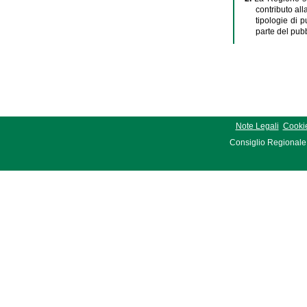
contributo all
tipologie di p
parte del pubb
Note Legali
Cookie
Consiglio Regionale 