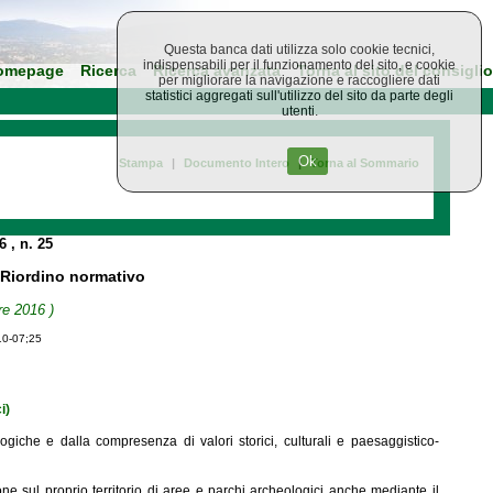
Questa banca dati utilizza solo cookie tecnici,
indispensabili per il funzionamento del sito, e cookie
omepage
Ricerca
Ricerca avanzata
Torna al sito del consiglio
per migliorare la navigazione e raccogliere dati
statistici aggregati sull'utilizzo del sito da parte degli
utenti.
Ok
Stampa
|
Documento Intero
|
Torna al Sommario
16
, n. 25
- Riordino normativo
re 2016 )
10-07;25
i)
ologiche e dalla compresenza di valori storici, culturali e paesaggistico-
ne sul proprio territorio di aree e parchi archeologici anche mediante il