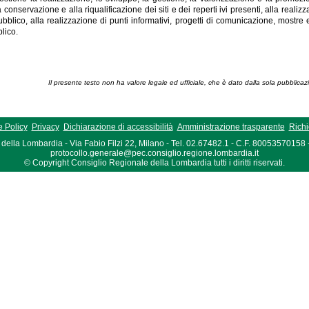
a conservazione e alla riqualificazione dei siti e dei reperti ivi presenti, alla realiz
ubblico, alla realizzazione di punti informativi, progetti di comunicazione, mostre e
lico.
Il presente testo non ha valore legale ed ufficiale, che è dato dalla sola pubblicaz
 Policy
Privacy
Dichiarazione di accessibilità
Amministrazione trasparente
Richi
della Lombardia - Via Fabio Filzi 22, Milano - Tel. 02.67482.1 - C.F. 80053570158
protocollo.generale@pec.consiglio.regione.lombardia.it
© Copyright Consiglio Regionale della Lombardia tutti i diritti riservati.