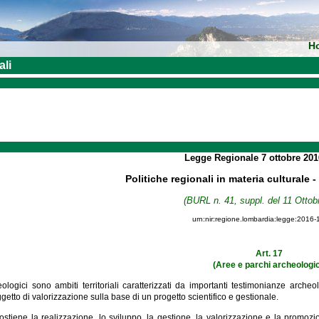
H
ali
Legge Regionale
7 ottobre 20
Politiche regionali in materia culturale 
(BURL n. 41, suppl. del 11 Ottob
urn:nir:regione.lombardia:legge:2016-
Art. 17
(Aree e parchi archeologic
eologici sono ambiti territoriali caratterizzati da importanti testimonianze arche
getto di valorizzazione sulla base di un progetto scientifico e gestionale.
stiene la realizzazione, lo sviluppo, la gestione, la valorizzazione e la promozio