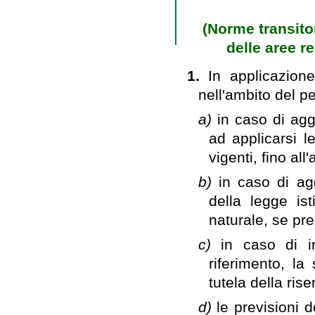
(Norme transitor
delle aree re
1.
In applicazion
nell'ambito del pe
a)
in caso di agg
ad applicarsi le
vigenti, fino al
b)
in caso di agg
della legge is
naturale, se pr
c)
in caso di i
riferimento, l
tutela della rise
d)
le previsioni d