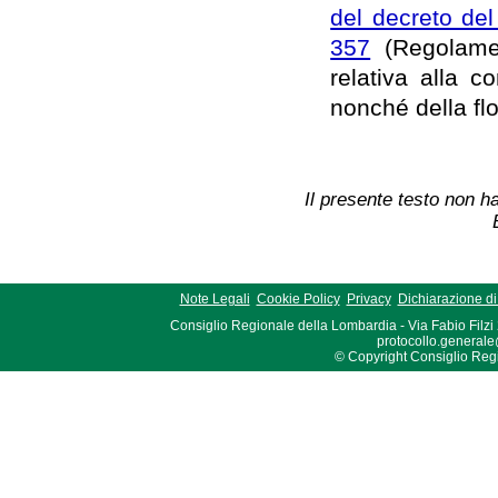
del decreto de
357
(Regolamen
relativa alla c
nonché della flo
Il presente testo non ha
Note Legali
Cookie Policy
Privacy
Dichiarazione di 
Consiglio Regionale della Lombardia - Via Fabio Filzi
protocollo.generale
© Copyright Consiglio Region