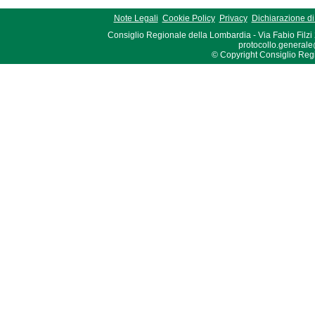
Note Legali
Cookie Policy
Privacy
Dichiarazione di 
Consiglio Regionale della Lombardia - Via Fabio Filzi
protocollo.generale
© Copyright Consiglio Region