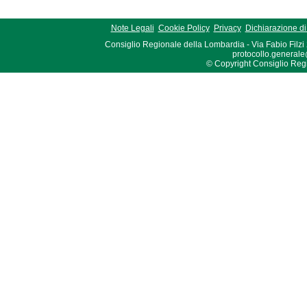
Note Legali
Cookie Policy
Privacy
Dichiarazione di 
Consiglio Regionale della Lombardia - Via Fabio Filzi
protocollo.generale
© Copyright Consiglio Region