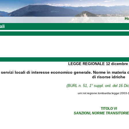
H
ali
LEGGE REGIONALE
12 dicembre
 servizi locali di interesse economico generale. Norme in materia di 
di risorse idriche
(BURL n. 51, 1° suppl. ord. del 16 D
urn:nir:regione.lombardia:legge:2003-
TITOLO VI
SANZIONI, NORME TRANSITORIE 