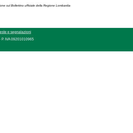
ione sul Bollettino ufficiale della Regione Lombardia
este e segnalazioni
 - P. IVA 09201010965