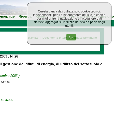
Questa banca dati utilizza solo cookie tecnici,
indispensabili per il funzionamento del sito, e cookie
omepage
Ricerca
Ricerca avanzata
Torna al sito del consiglio
per migliorare la navigazione e raccogliere dati
statistici aggregati sull'utilizzo del sito da parte degli
utenti.
Ok
Stampa
|
Documento Intero
|
Torna al Sommario
 2003
, N. 26
gestione dei rifiuti, di energia, di utilizzo del sottosuolo e
icembre 2003 )
12-12;26
E FINALI