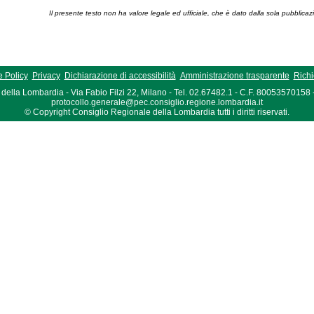
Il presente testo non ha valore legale ed ufficiale, che è dato dalla sola pubblicaz
 Policy
Privacy
Dichiarazione di accessibilità
Amministrazione trasparente
Richi
della Lombardia - Via Fabio Filzi 22, Milano - Tel. 02.67482.1 - C.F. 80053570158
protocollo.generale@pec.consiglio.regione.lombardia.it
© Copyright Consiglio Regionale della Lombardia tutti i diritti riservati.