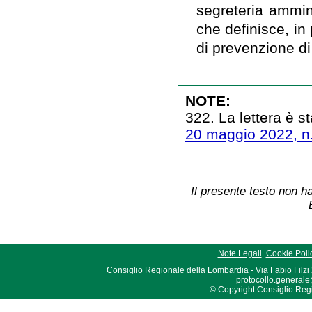
segreteria ammin
che definisce, in 
di prevenzione di 
NOTE:
322. La lettera è st
20 maggio 2022, n
Il presente testo non ha
Note Legali
Cookie Poli
Consiglio Regionale della Lombardia - Via Fabio Filzi
protocollo.generale
© Copyright Consiglio Region