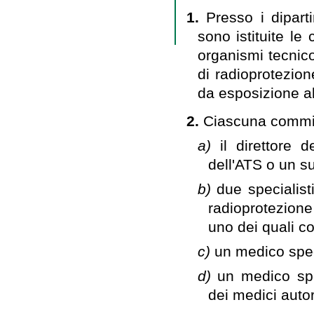
1.
Presso i dipart
sono istituite le
organismi tecnico
di radioprotezion
da esposizione all
2.
Ciascuna commi
a)
il direttore 
dell'ATS o un s
b)
due specialisti
radioprotezione 
uno dei quali co
c)
un medico spec
d)
un medico spec
dei medici autori