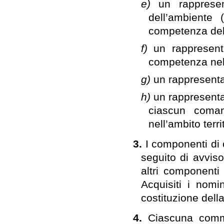
e)
un rappresen
dell’ambiente 
competenza dell
f)
un rappresent
competenza nel c
g)
un rappresentan
h)
un rappresenta
ciascun coman
nell’ambito terr
3.
I componenti di 
seguito di avvis
altri componenti 
Acquisiti i nomin
costituzione del
4.
Ciascuna commi