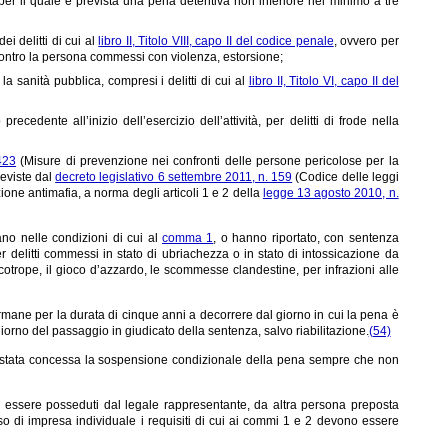
er il quale è prevista una pena detentiva non inferiore nel minimo a tre
 delitti di cui al
libro II, Titolo VIII, capo II del codice penale
, ovvero per
i contro la persona commessi con violenza, estorsione;
a sanità pubblica, compresi i delitti di cui al
libro II, Titolo VI, capo II del
edente all’inizio dell’esercizio dell’attività, per delitti di frode nella
423
(Misure di prevenzione nei confronti delle persone pericolose per la
reviste dal
decreto legislativo 6 settembre 2011, n. 159
(Codice delle leggi
one antimafia, a norma degli articoli 1 e 2 della
legge 13 agosto 2010, n.
ano nelle condizioni di cui al
comma 1
, o hanno riportato, con sentenza
 delitti commessi in stato di ubriachezza o in stato di intossicazione da
cotrope, il gioco d’azzardo, le scommesse clandestine, per infrazioni alle
mane per la durata di cinque anni a decorrere dal giorno in cui la pena è
giorno del passaggio in giudicato della sentenza, salvo riabilitazione.
(54)
 sia stata concessa la sospensione condizionale della pena sempre che non
ono essere posseduti dal legale rappresentante, da altra persona preposta
aso di impresa individuale i requisiti di cui ai commi 1 e 2 devono essere