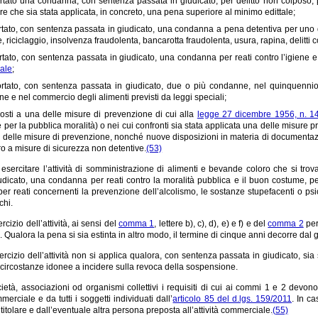
rtato una condanna, con sentenza passata in giudicato, per delitto non colposo, p
e che sia stata applicata, in concreto, una pena superiore al minimo edittale;
tato, con sentenza passata in giudicato, una condanna a pena detentiva per uno dei
e, riciclaggio, insolvenza fraudolenta, bancarotta fraudolenta, usura, rapina, delitt
tato, con sentenza passata in giudicato, una condanna per reati contro l’igiene e l
ale
;
rtato, con sentenza passata in giudicato, due o più condanne, nel quinquennio prec
e e nel commercio degli alimenti previsti da leggi speciali;
osti a una delle misure di prevenzione di cui alla
legge 27 dicembre 1956, n. 1
 per la pubblica moralità) o nei cui confronti sia stata applicata una delle misure p
e delle misure di prevenzione, nonché nuove disposizioni in materia di documentazi
ro a misure di sicurezza non detentive.
(53)
sercitare l’attività di somministrazione di alimenti e bevande coloro che si trov
udicato, una condanna per reati contro la moralità pubblica e il buon costume, per
 per reati concernenti la prevenzione dell’alcolismo, le sostanze stupefacenti o psi
chi.
ercizio dell’attività, ai sensi del
comma 1
, lettere b), c), d), e) e f) e del
comma 2
per
. Qualora la pena si sia estinta in altro modo, il termine di cinque anni decorre dal 
esercizio dell’attività non si applica qualora, con sentenza passata in giudicato,
circostanze idonee a incidere sulla revoca della sospensione.
cietà, associazioni od organismi collettivi i requisiti di cui ai commi 1 e 2 dev
mmerciale e da tutti i soggetti individuati dall’
articolo 85 del d.lgs. 159/2011
. In c
titolare e dall’eventuale altra persona preposta all’attività commerciale.
(55)