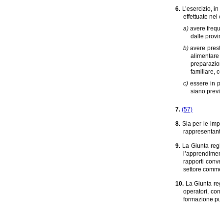
6.
L’esercizio, i
effettuate nei
a)
avere frequ
dalle prov
b)
avere prest
alimentare
preparazion
familiare, 
c)
essere in p
siano previ
7.
(57)
8.
Sia per le impr
rappresentante
9.
La Giunta regi
l’apprendimen
rapporti conv
settore commer
10.
La Giunta reg
operatori, co
formazione può