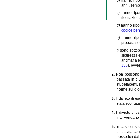
b)
hanno ripo
anni, sempr
c)
hanno ripor
ricettazion
d)
hanno ripor
codice pen
e)
hanno ripo
preparazion
f)
sono sottop
sicurezza e
antimafia 
136
), ovve
2.
Non possono e
passata in gi
stupefacenti,
norme sui gio
3.
Il divieto di es
stata scontata
4.
Il divieto di 
intervengano 
5.
In caso di so
all’attività co
posseduti dal 