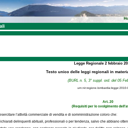
H
ali
Legge Regionale
2 febbraio 2
Testo unico delle leggi regionali in materi
(BURL n. 5, 3° suppl. ord. del 05 Fe
urn:nir:regione.lombardia:legge:2010-
Art. 20
(Requisiti per lo svolgimento dell'at
ercitare l’attività commerciale di vendita e di somministrazione coloro che:
dichiarati delinquenti abituali, professionali o per tendenza, salvo che abbiano ottenu