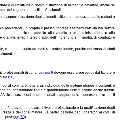
entare e di un’attività di somministrazione di alimenti e bevande, anche se
uno dei seguenti requisiti professionali:
la somministrazione degli alimenti, istituito o riconosciuto dalle regioni o
 precedente, in proprio o presso imprese esercenti l’attività nel settore
endente qualificato, addetto alla vendita o all’amministrazione o alla
e o affine, entro il terzo grado, dell’imprenditore in qualità di coadiutore
, o di altra scuola ad indirizzo professionale, purchè nel corso di studi
alimenti.
ti professionali di cui al
comma 6
devono essere posseduti dal titolare o
ciale.
(58)
di cui al comma 6, lettera a), individuando le materie idonee a consentire
azione del consumatore finale e garantendone l’effettuazione anche tramite
IAA, le associazioni imprenditoriali maggiormente rappresentative per il
one finalizzati ad elevare il livello professionale o la qualificazione degli
sicurezza e del consumatore. La partecipazione degli operatori ai corsi di
dei posteggi.
(60)