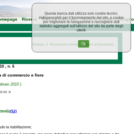
Questa banca dati utilizza solo cookie tecnici,
indispensabili per il funzionamento del sito, e cookie
omepage
Ricerca
Ricerca avanzata
Torna al sito del consiglio
per migliorare la navigazione e raccogliere dati
statistici aggregati sull'utilizzo del sito da parte degli
utenti.
Ok
Stampa
|
Documento Intero
|
Torna al Sommario
010
, n. 6
a di commercio e fiere
bbraio 2010 )
02-02 ;6
tività)
(52)
to la riabilitazione;