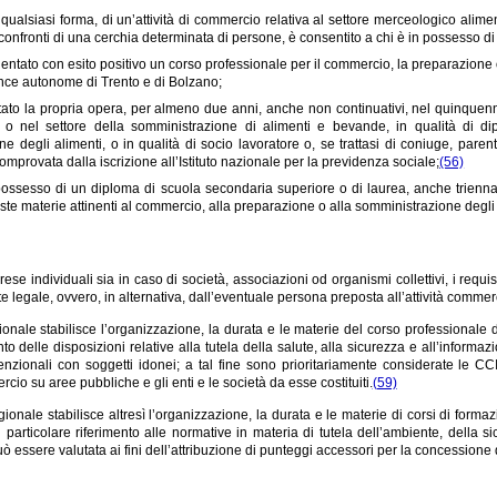
n qualsiasi forma, di un’attività di commercio relativa al settore merceologico alim
 confronti di una cerchia determinata di persone, è consentito a chi è in possesso di 
entato con esito positivo un corso professionale per il commercio, la preparazione o 
ince autonome di Trento e di Bolzano;
ato la propria opera, per almeno due anni, anche non continuativi, nel quinquennio
 o nel settore della somministrazione di alimenti e bevande, in qualità di dip
e degli alimenti, o in qualità di socio lavoratore o, se trattasi di coniuge, parent
comprovata dalla iscrizione all’Istituto nazionale per la previdenza sociale;
(56)
ossesso di un diploma di scuola secondaria superiore o di laurea, anche triennale
ste materie attinenti al commercio, alla preparazione o alla somministrazione degli 
ese individuali sia in caso di società, associazioni od organismi collettivi, i requisi
 legale, ovvero, in alternativa, dall’eventuale persona preposta all’attività commer
onale stabilisce l’organizzazione, la durata e le materie del corso professionale 
to delle disposizioni relative alla tutela della salute, alla sicurezza e all’inform
enzionali con soggetti idonei; a tal fine sono prioritariamente considerate le CC
cio su aree pubbliche e gli enti e le società da esse costituiti.
(59)
ionale stabilisce altresì l’organizzazione, la durata e le materie di corsi di formazi
n particolare riferimento alle normative in materia di tutela dell’ambiente, della 
 essere valutata ai fini dell’attribuzione di punteggi accessori per la concessione 