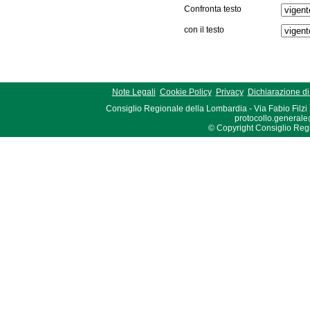
Confronta testo
con il testo
Note Legali
Cookie Policy
Privacy
Dichiarazione di 
Consiglio Regionale della Lombardia - Via Fabio Filzi
protocollo.generale
© Copyright Consiglio Region