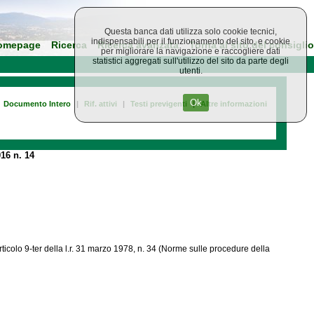
Questa banca dati utilizza solo cookie tecnici,
indispensabili per il funzionamento del sito, e cookie
omepage
Ricerca
Ricerca avanzata
Torna al sito del consiglio
per migliorare la navigazione e raccogliere dati
statistici aggregati sull'utilizzo del sito da parte degli
utenti.
Ok
Documento Intero
|
Rif. attivi
|
Testi previgenti
|
Altre informazioni
16 n. 14
ticolo 9-ter della l.r. 31 marzo 1978, n. 34 (Norme sulle procedure della