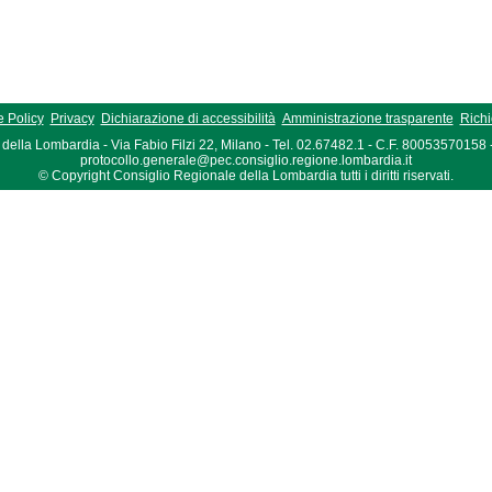
 Policy
Privacy
Dichiarazione di accessibilità
Amministrazione trasparente
Richi
della Lombardia - Via Fabio Filzi 22, Milano - Tel. 02.67482.1 - C.F. 80053570158
protocollo.generale@pec.consiglio.regione.lombardia.it
© Copyright Consiglio Regionale della Lombardia tutti i diritti riservati.