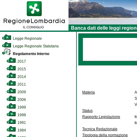
Banca dati delle leggi region
Legge Regionale
Legge Regionale Statutaria
Regolamento Interno
2017
2015
2014
2011
2009
Materia
A
S
2006
V
1999
Status
1998
Rapporto Legislazione
M
1991
M
Tecnica Redazionale
1984
Tipologia della normazione