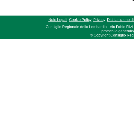
Note Legali
Cookie Policy
Privacy
Dichiarazione di 
Consiglio Regionale della Lombardia - Via Fabio Filzi
protocollo.generale
© Copyright Consiglio Region