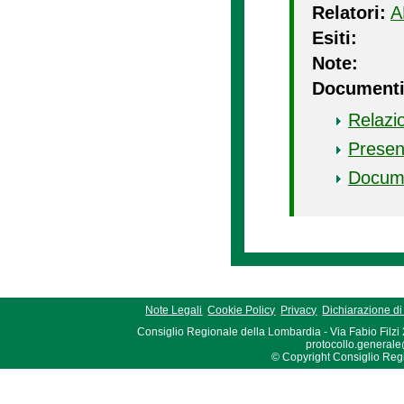
Relatori:
A
Esiti:
Note:
Documenti
Relazi
Presen
Docum
Note Legali
Cookie Policy
Privacy
Dichiarazione di 
Consiglio Regionale della Lombardia - Via Fabio Filzi
protocollo.generale
© Copyright Consiglio Region