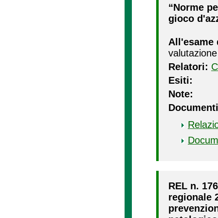
“Norme per
gioco d'az
All'esame 
valutazione
Relatori:
C
Esiti:
Note:
Documenti
Relazi
Docum
REL n. 176
regionale 
prevenzion