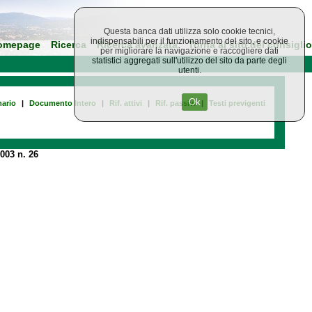
Questa banca dati utilizza solo cookie tecnici,
indispensabili per il funzionamento del sito, e cookie
omepage
Ricerca
Ricerca avanzata
Torna al sito del consiglio
per migliorare la navigazione e raccogliere dati
statistici aggregati sull'utilizzo del sito da parte degli
utenti.
Ok
ario
|
Documento Intero
|
Rif. attivi
|
Rif. passivi
|
Testi previgenti
003 n. 26