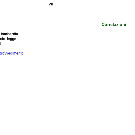
VII
Correlazioni
.lombardia
nto:
legge
4
 provvedimento