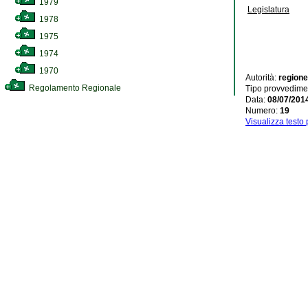
1979
Legislatura
1978
1975
1974
1970
Autorità:
regione
Regolamento Regionale
Tipo provvedime
Data:
08/07/201
Numero:
19
Visualizza testo