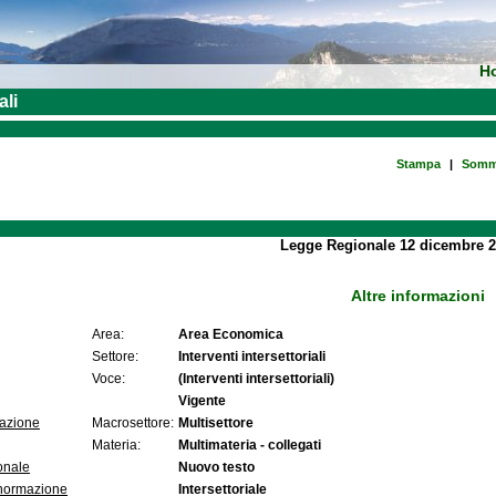
H
ali
Stampa
|
Somm
Legge Regionale 12 dicembre 2
Altre informazioni
Area:
Area Economica
Settore:
Interventi intersettoriali
Voce:
(Interventi intersettoriali)
Vigente
lazione
Macrosettore:
Multisettore
Materia:
Multimateria - collegati
onale
Nuovo testo
 normazione
Intersettoriale