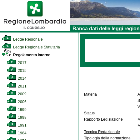
Banca dati delle leggi region
Legge Regionale
Legge Regionale Statutaria
Regolamento Interno
2017
2015
2014
2011
2009
Materia
A
S
2006
V
1999
Status
1998
Rapporto Legislazione
M
1991
M
Tecnica Redazionale
1984
Tipologia della normazione